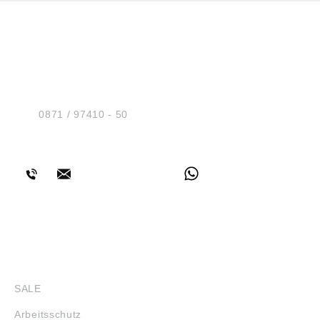
HUG® Technik und
Sicherheit GmbH
Am Industriegleis 7
D-84030 Ergolding
Tel.:
0871 / 97410 - 50
BERATUNG
SHOP
SALE
Arbeitsschutz