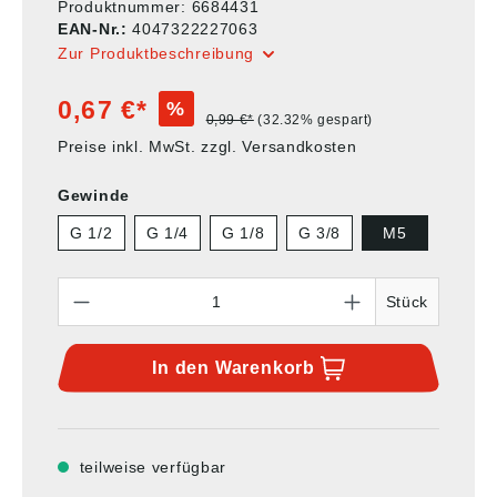
Produktnummer:
6684431
EAN-Nr.:
4047322227063
Zur Produktbeschreibung
0,67 €*
%
0,99 €*
(32.32% gespart)
Preise inkl. MwSt. zzgl. Versandkosten
Gewinde
G 1/2
G 1/4
G 1/8
G 3/8
M5
Anzahl
Stück
In den
Warenkorb
teilweise verfügbar