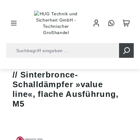
inhalt springen
Shop
Druckluft
Geräuschdämpfung
Sinterbronce-
Schalldämpfer »value
line«, flache Ausführung,
M5