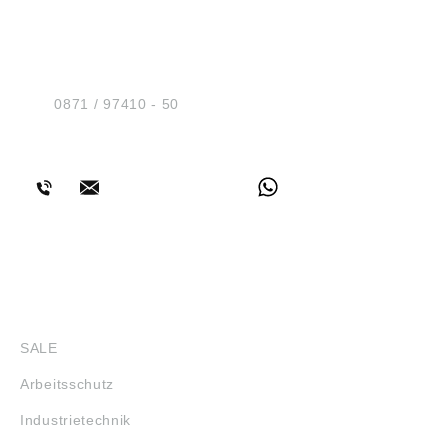
HUG® Technik und
Sicherheit GmbH
Am Industriegleis 7
D-84030 Ergolding
Tel.:
0871 / 97410 - 50
BERATUNG
SHOP
SALE
Arbeitsschutz
Industrietechnik