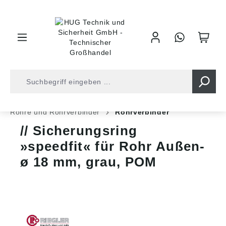
inhalt springen
Shop
Druckluft
Schläuche und Rohre
Rohre und Rohrverbinder
Rohrverbinder
Sicherungsring
»speedfit« für Rohr Außen-
ø 18 mm, grau, POM