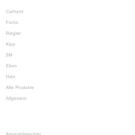
MARKENSHOPS
Carhartt
Fortis
Riegler
Kipp
3M
Elten
Haix
Alle Produkte
Allgemein
SERVICE
Ansprechpartner