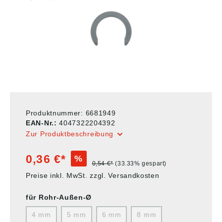
Produktnummer:
6681949
EAN-Nr.:
4047322204392
Zur Produktbeschreibung
0,36 €*
%
0,54 €*
(33.33% gespart)
Preise inkl. MwSt. zzgl. Versandkosten
für Rohr-Außen-Ø
4 mm
5 mm
6 mm
8 mm