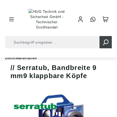
inhalt springen
Shop
Schläuche
Zubehör für Schläuche
Dichtmaterialien
Serratub, Bandbreite 9
mm9 klappbare Köpfe