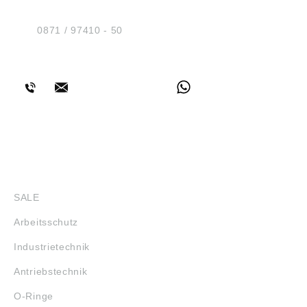
Am Industriegleis 7
D-84030 Ergolding
Tel.:
0871 / 97410 - 50
BERATUNG
SHOP
SALE
Arbeitsschutz
Industrietechnik
Antriebstechnik
O-Ringe