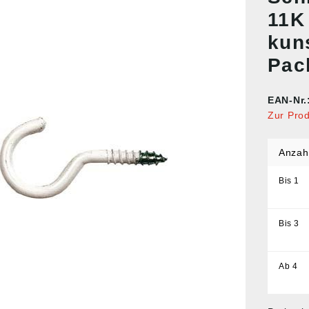
11K 
kun
Pac
EAN-Nr.
Zur Pro
Anzah
Bis
1
Bis
3
Ab
4