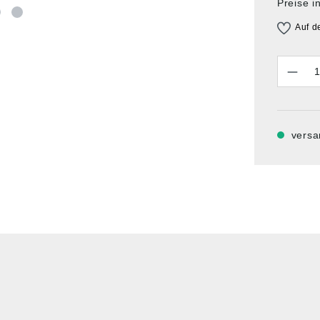
Preise i
Auf d
Anzahl
versa