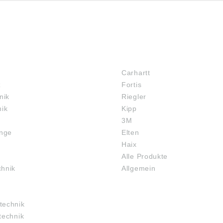
MARKENSHOPS
Carhartt
z
Fortis
nik
Riegler
nik
Kipp
3M
inge
Elten
Haix
Alle Produkte
chnik
Allgemein
technik
technik