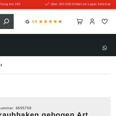
llung bis 16h
über 200.000 Artikel ab Lager lieferbar
et
tnummer:
6695758
raubhaken gebogen Art.