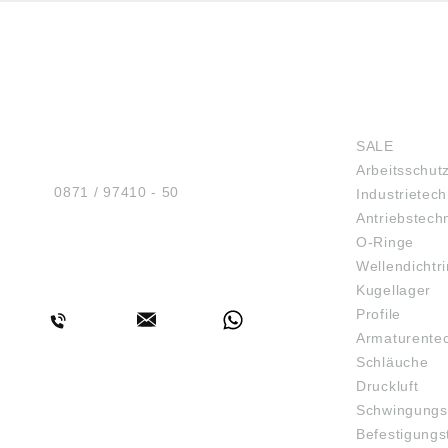
HUG® Technik und
SHOP
Sicherheit GmbH
SALE
Am Industriegleis 7
Arbeitsschut
D-84030 Ergolding
Tel.:
0871 / 97410 - 50
Industrietech
Antriebstech
O-Ringe
Wellendichtr
BERATUNG
Kugellager
Profile
Armaturente
Schläuche
Druckluft
Schwingungs
Befestigungs