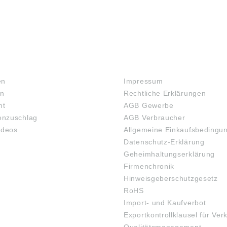
RECHTLICHES
en
Impressum
en
Rechtliche Erklärungen
ht
AGB Gewerbe
nzuschlag
AGB Verbraucher
ideos
Allgemeine Einkaufsbedingu
Datenschutz-Erklärung
Geheimhaltungserklärung
Firmenchronik
Hinweisgeberschutzgesetz
RoHS
Import- und Kaufverbot
Exportkontrollklausel für Ver