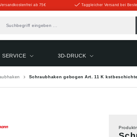
Versandkostenfrei ab 75€
Taggleicher Versand bei Beste
SERVICE
3D-DRUCK
aubhaken
Schraubhaken gebogen Art. 11 K kstbeschicht
Produk
Sch