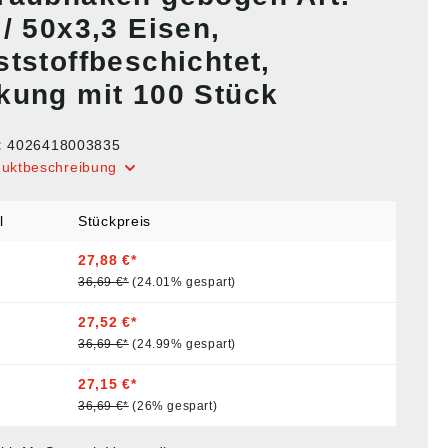
/ 50x3,3 Eisen,
ststoffbeschichtet,
kung mit 100 Stück
:
4026418003835
duktbeschreibung
l
Stückpreis
27,88 €*
36,69 €*
(24.01% gespart)
27,52 €*
36,69 €*
(24.99% gespart)
27,15 €*
36,69 €*
(26% gespart)