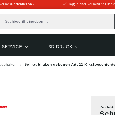
Versandkostenfrei ab 75€
Taggleicher Versand bei Beste
SERVICE
3D-DRUCK
aubhaken
Schraubhaken gebogen Art. 11 K kstbeschicht
Produk
Sch