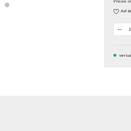
Preise i
Auf d
Anzahl
versa