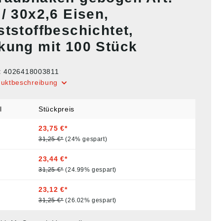
/ 30x2,6 Eisen,
ststoffbeschichtet,
kung mit 100 Stück
:
4026418003811
duktbeschreibung
l
Stückpreis
23,75 €*
31,25 €*
(24% gespart)
23,44 €*
31,25 €*
(24.99% gespart)
23,12 €*
31,25 €*
(26.02% gespart)