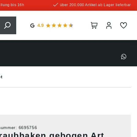
llung bis 16h
über 200.000 Artikel ab Lager lieferbar
et
tnummer:
6695756
raubhaken gebogen Art.