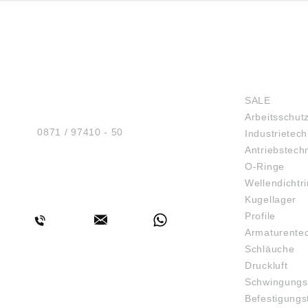
HUG® Technik und
SHOP
Sicherheit GmbH
SALE
Am Industriegleis 7
Arbeitsschut
D-84030 Ergolding
Tel.:
0871 / 97410 - 50
Industrietech
Antriebstech
O-Ringe
Wellendichtr
BERATUNG
Kugellager
Profile
Armaturente
Schläuche
Druckluft
Schwingungs
Befestigungs