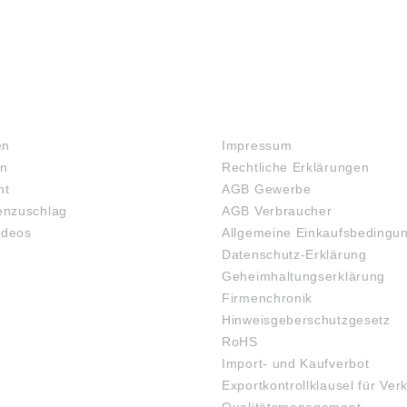
RECHTLICHES
en
Impressum
en
Rechtliche Erklärungen
ht
AGB Gewerbe
nzuschlag
AGB Verbraucher
ideos
Allgemeine Einkaufsbedingu
Datenschutz-Erklärung
Geheimhaltungserklärung
Firmenchronik
Hinweisgeberschutzgesetz
RoHS
Import- und Kaufverbot
Exportkontrollklausel für Ver