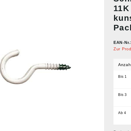
11K 
kun
Pac
EAN-Nr.
Zur Pro
Anzah
Bis
1
Bis
3
Ab
4