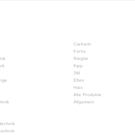
MARKENSHOPS
Carhartt
z
Fortis
nik
Riegler
nik
Kipp
3M
inge
Elten
Haix
Alle Produkte
chnik
Allgemein
technik
technik