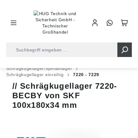
inhalt springen
Shop
Kugellager
Kugellager
Schrägkugellager/Spindellager
Schrägkugellager einreihig
7220 - 7229
Schrägkugellager 7220-
BECBY von SKF
100x180x34 mm