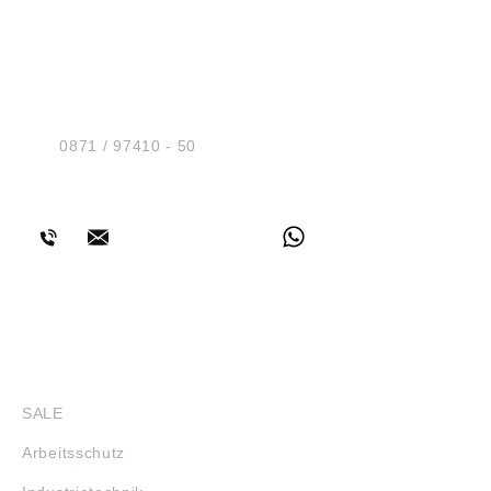
HUG® Technik und
Sicherheit GmbH
Am Industriegleis 7
D-84030 Ergolding
Tel.:
0871 / 97410 - 50
BERATUNG
SHOP
SALE
Arbeitsschutz