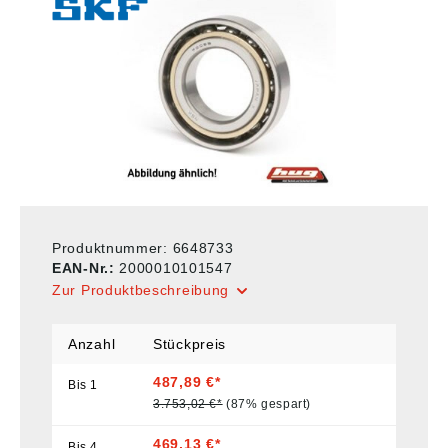
Produktnummer:
6648733
EAN-Nr.:
2000010101547
Zur Produktbeschreibung
Anzahl
Stückpreis
487,89 €*
Bis
1
3.753,02 €*
(87% gespart)
469,13 €*
Bis
4