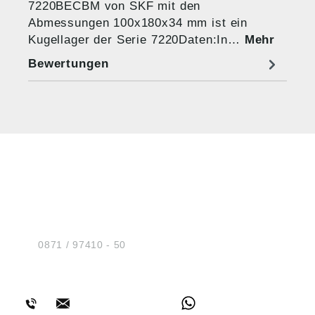
7220BECBM von SKF mit den
Abmessungen 100x180x34 mm ist ein
Kugellager der Serie 7220Daten:In…
Mehr
Bewertungen
HUG® Technik und
Sicherheit GmbH
Am Industriegleis 7
D-84030 Ergolding
Tel.:
0871 / 97410 - 50
BERATUNG