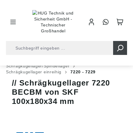
inhalt springen
Shop
Kugellager
Kugellager
Schrägkugellager/Spindellager
Schrägkugellager einreihig
7220 - 7229
Schrägkugellager 7220
BECBM von SKF
100x180x34 mm