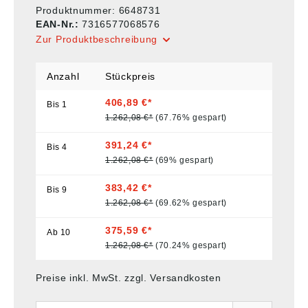
Produktnummer:
6648731
EAN-Nr.:
7316577068576
Zur Produktbeschreibung
Anzahl
Stückpreis
406,89 €*
Bis
1
1.262,08 €*
(67.76% gespart)
391,24 €*
Bis
4
1.262,08 €*
(69% gespart)
383,42 €*
Bis
9
1.262,08 €*
(69.62% gespart)
375,59 €*
Ab
10
1.262,08 €*
(70.24% gespart)
Preise inkl. MwSt. zzgl. Versandkosten
Anzahl