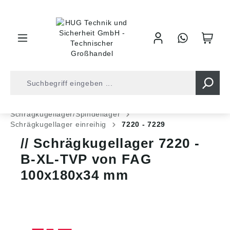
inhalt springen
Shop
Kugellager
Kugellager
Schrägkugellager/Spindellager
Schrägkugellager einreihig
7220 - 7229
Schrägkugellager 7220 -
B-XL-TVP von FAG
100x180x34 mm