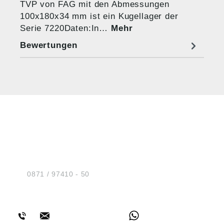
TVP von FAG mit den Abmessungen
100x180x34 mm ist ein Kugellager der
Serie 7220Daten:In…
Mehr
Bewertungen
HUG® Technik und
Sicherheit GmbH
Am Industriegleis 7
D-84030 Ergolding
Tel.:
0871 / 97410 - 50
BERATUNG