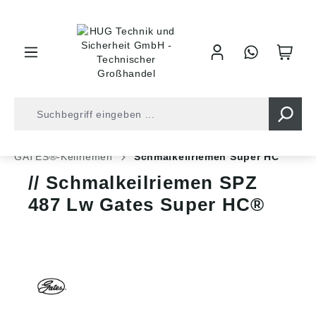
inhalt springen
Shop
Antriebstechnik
Keilriemen
GATES®-Keilriemen
Schmalkeilriemen Super HC
Schmalkeilriemen SPZ
487 Lw Gates Super HC®