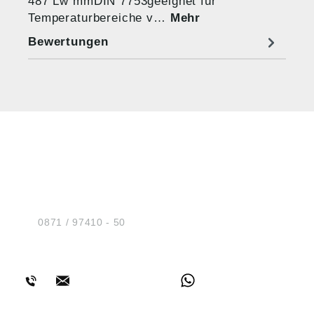
487 Lw mmDIN 7753geeignet für
Temperaturbereiche v…
Mehr
Bewertungen
HUG® Technik und
Sicherheit GmbH
Am Industriegleis 7
D-84030 Ergolding
Tel.:
0871 / 97410 - 50
BERATUNG