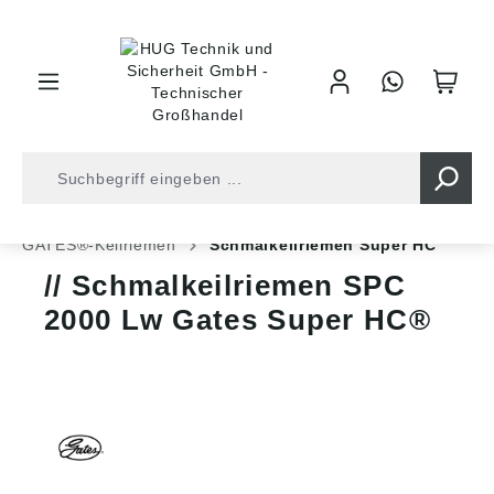
inhalt springen
Shop
Antriebstechnik
Keilriemen
GATES®-Keilriemen
Schmalkeilriemen Super HC
Schmalkeilriemen SPC
2000 Lw Gates Super HC®