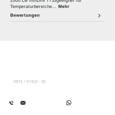
2000 Lw mmDIN 7753geeignet für
Temperaturbereiche…
Mehr
Bewertungen
HUG® Technik und
Sicherheit GmbH
Am Industriegleis 7
D-84030 Ergolding
Tel.:
0871 / 97410 - 50
BERATUNG