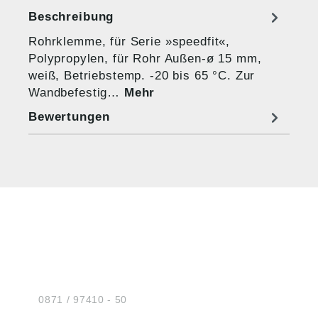
Beschreibung
Rohrklemme, für Serie »speedfit«,
Polypropylen, für Rohr Außen-ø 15 mm,
weiß, Betriebstemp. -20 bis 65 °C. Zur
Wandbefestig…
Mehr
Bewertungen
HUG® Technik und
Sicherheit GmbH
Am Industriegleis 7
D-84030 Ergolding
Tel.:
0871 / 97410 - 50