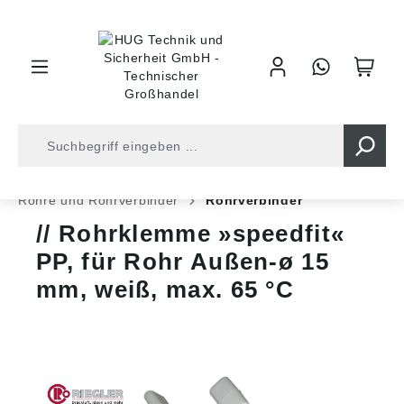
inhalt springen
Shop
Druckluft
Schläuche und Rohre
Rohre und Rohrverbinder
Rohrverbinder
Rohrklemme »speedfit«
PP, für Rohr Außen-ø 15
mm, weiß, max. 65 °C