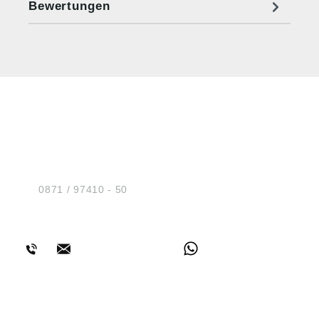
Bewertungen
HUG® Technik und
Sicherheit GmbH
Am Industriegleis 7
D-84030 Ergolding
Tel.:
0871 / 97410 - 50
BERATUNG