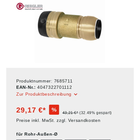
Produktnummer:
7685711
EAN-Nr.:
4047322701112
Zur Produktbeschreibung
29,17 €*
%
43,21 €*
(32.49% gespart)
Preise inkl. MwSt. zzgl. Versandkosten
für Rohr-Außen-Ø