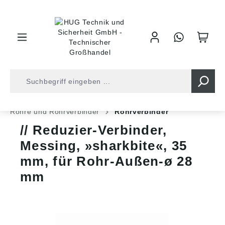
inhalt springen
Shop
Druckluft
Schläuche und Rohre
Rohre und Rohrverbinder
Rohrverbinder
Reduzier-Verbinder,
Messing, »sharkbite«, 35
mm, für Rohr-Außen-ø 28
mm