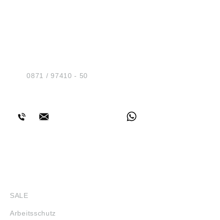
HUG® Technik und
Sicherheit GmbH
Am Industriegleis 7
D-84030 Ergolding
Tel.:
0871 / 97410 - 50
BERATUNG
SHOP
SALE
Arbeitsschutz