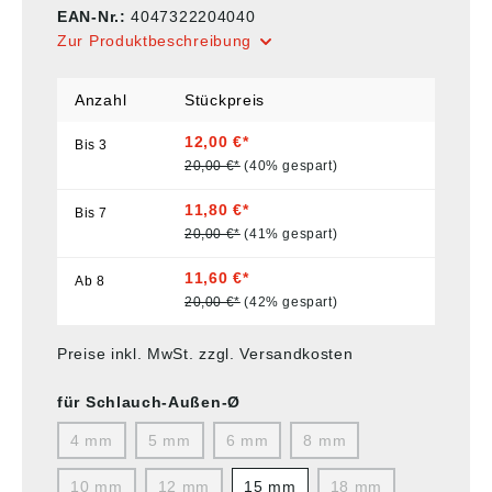
EAN-Nr.:
4047322204040
Zur Produktbeschreibung
Anzahl
Stückpreis
12,00 €*
Bis
3
20,00 €*
(40% gespart)
11,80 €*
Bis
7
20,00 €*
(41% gespart)
11,60 €*
Ab
8
20,00 €*
(42% gespart)
Preise inkl. MwSt. zzgl. Versandkosten
für Schlauch-Außen-Ø
4 mm
5 mm
6 mm
8 mm
10 mm
12 mm
15 mm
18 mm