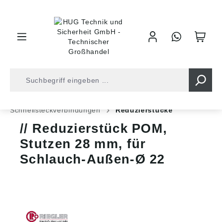
inhalt springen
Shop
Druckluft
Leitungsverbinder
Schnellsteckverbindungen
Reduzierstücke
Reduzierstück POM,
Stutzen 28 mm, für
Schlauch-Außen-Ø 22