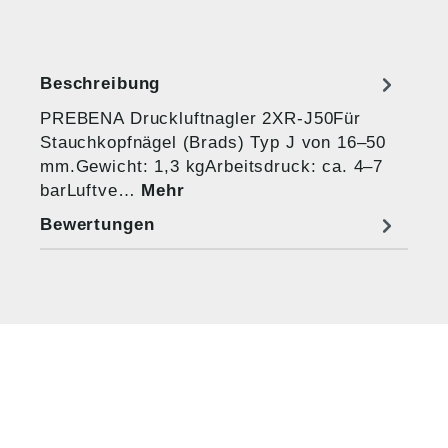
Beschreibung
PREBENA Druckluftnagler 2XR-J50Für
Stauchkopfnägel (Brads) Typ J von 16–50
mm.Gewicht: 1,3 kgArbeitsdruck: ca. 4–7
barLuftve…
Mehr
Bewertungen
HUG® Technik und
Sicherheit GmbH
Am Industriegleis 7