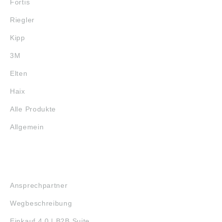
Fortis
Riegler
Kipp
3M
Elten
Haix
Alle Produkte
Allgemein
SERVICE
Ansprechpartner
Wegbeschreibung
Einkauf 4.0 | B2B Suite