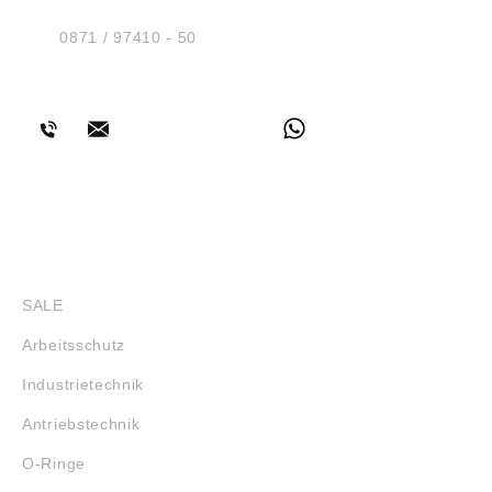
D-84030 Ergolding
Tel.:
0871 / 97410 - 50
BERATUNG
SHOP
SALE
Arbeitsschutz
Industrietechnik
Antriebstechnik
O-Ringe