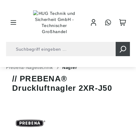
inhalt springen
Shop
Befestigungstechnik
Nageltechnik
Prebena-Nageltechnik
Nagler
PREBENA®
Druckluftnagler 2XR-J50