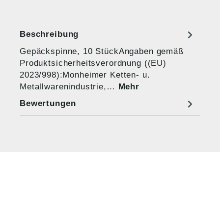
Beschreibung
Gepäckspinne, 10 StückAngaben gemäß
Produktsicherheitsverordnung ((EU)
2023/998):Monheimer Ketten- u.
Metallwarenindustrie,…
Mehr
Bewertungen
HUG® Technik und
Sicherheit GmbH
Am Industriegleis 7
D-84030 Ergolding