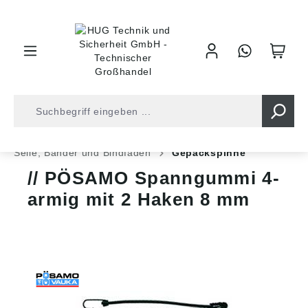
inhalt springen
Shop
Befestigungstechnik
Ketten und Seile
Seile, Bänder und Bindfäden
Gepäckspinne
PÖSAMO Spanngummi 4-
armig mit 2 Haken 8 mm