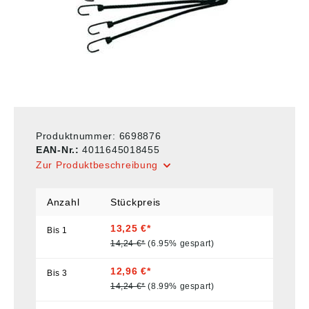
Produktnummer:
6698876
EAN-Nr.:
4011645018455
Zur Produktbeschreibung
Anzahl
Stückpreis
13,25 €*
Bis
1
14,24 €*
(6.95% gespart)
12,96 €*
Bis
3
14,24 €*
(8.99% gespart)