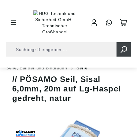
inhalt springen
Shop
Befestigungstechnik
Ketten und Seile
Seile, Bänder und Bindfäden
Seile
PÖSAMO Seil, Sisal
6,0mm, 20m auf Lg-Haspel
gedreht, natur