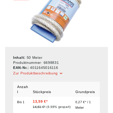
Inhalt:
50 Meter
Produktnummer:
6698831
EAN-Nr.:
4011645016116
Zur Produktbeschreibung
Anzah
l
Stückpreis
Grundpreis
13,59 €*
Bis
1
0,27 €* / 1
14,61 €*
(6.98% gespart)
Meter