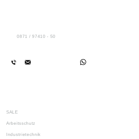
HUG® Technik und
Sicherheit GmbH
Am Industriegleis 7
D-84030 Ergolding
Tel.:
0871 / 97410 - 50
BERATUNG
SHOP
SALE
Arbeitsschutz
Industrietechnik