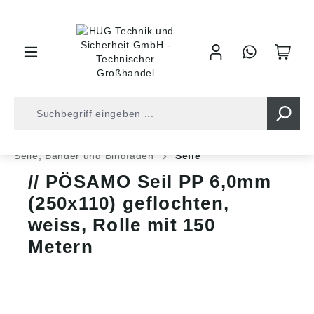
inhalt springen
Shop
Befestigungstechnik
Ketten und Seile
Seile, Bänder und Bindfäden
Seile
PÖSAMO Seil PP 6,0mm
(250x110) geflochten,
weiss, Rolle mit 150
Metern