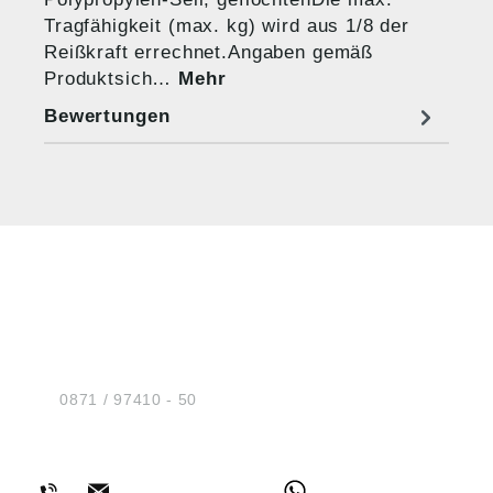
Tragfähigkeit (max. kg) wird aus 1/8 der
Reißkraft errechnet.Angaben gemäß
Produktsich…
Mehr
Bewertungen
HUG® Technik und
Sicherheit GmbH
Am Industriegleis 7
D-84030 Ergolding
Tel.:
0871 / 97410 - 50
BERATUNG