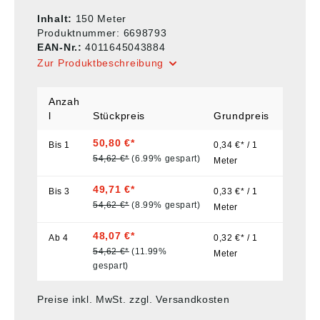
Inhalt:
150 Meter
Produktnummer:
6698793
EAN-Nr.:
4011645043884
Zur Produktbeschreibung
Anzah
l
Stückpreis
Grundpreis
50,80 €*
Bis
1
0,34 €* / 1
54,62 €*
(6.99% gespart)
Meter
49,71 €*
Bis
3
0,33 €* / 1
54,62 €*
(8.99% gespart)
Meter
48,07 €*
Ab
4
0,32 €* / 1
54,62 €*
(11.99%
Meter
gespart)
Preise inkl. MwSt. zzgl. Versandkosten