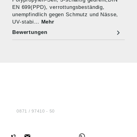
EN 699(PPD), verrottungsbeständig,
unempfindlich gegen Schmutz und Nässe,
UV-stabi…
Mehr
Bewertungen
HUG® Technik und
Sicherheit GmbH
Am Industriegleis 7
D-84030 Ergolding
Tel.:
0871 / 97410 - 50
BERATUNG