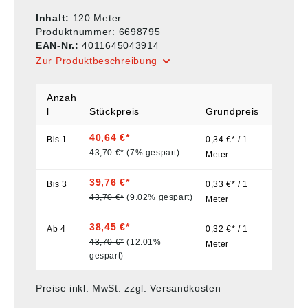
Inhalt:
120 Meter
Produktnummer:
6698795
EAN-Nr.:
4011645043914
Zur Produktbeschreibung
Anzah
l
Stückpreis
Grundpreis
40,64 €*
Bis
1
0,34 €* / 1
43,70 €*
(7% gespart)
Meter
39,76 €*
Bis
3
0,33 €* / 1
43,70 €*
(9.02% gespart)
Meter
38,45 €*
Ab
4
0,32 €* / 1
43,70 €*
(12.01%
Meter
gespart)
Preise inkl. MwSt. zzgl. Versandkosten