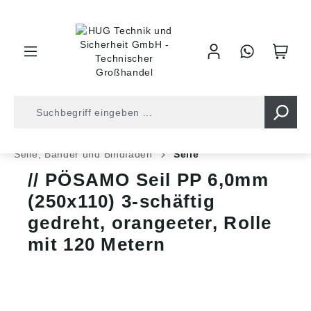
inhalt springen
Shop
Befestigungstechnik
Ketten und Seile
Seile, Bänder und Bindfäden
Seile
PÖSAMO Seil PP 6,0mm
(250x110) 3-schäftig
gedreht, orangeeter, Rolle
mit 120 Metern