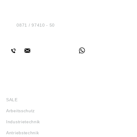
HUG® Technik und
Sicherheit GmbH
Am Industriegleis 7
D-84030 Ergolding
Tel.:
0871 / 97410 - 50
BERATUNG
SHOP
SALE
Arbeitsschutz
Industrietechnik
Antriebstechnik