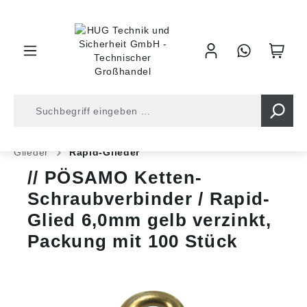
inhalt springen
Shop
Befestigungstechnik
Ketten und Seile
Glieder
Rapid-Glieder
PÖSAMO Ketten-
Schraubverbinder / Rapid-
Glied 6,0mm gelb verzinkt,
Packung mit 100 Stück