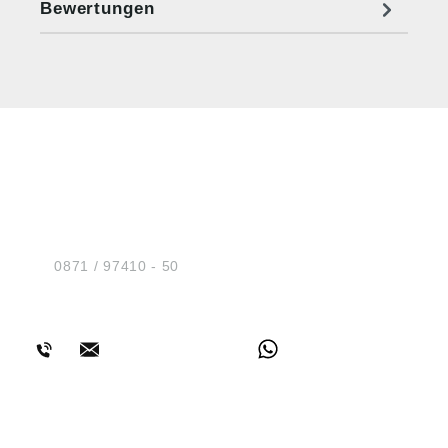
Bewertungen
HUG® Technik und
Sicherheit GmbH
Am Industriegleis 7
D-84030 Ergolding
Tel.:
0871 / 97410 - 50
BERATUNG