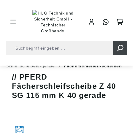
inhalt springen
Shop
Werkzeuge
Oberflächenbearbeitung
Schleifscheiben/-geräte
Fächerschleifer/-scheiben
PFERD
Fächerschleifscheibe Z 40
SG 115 mm K 40 gerade