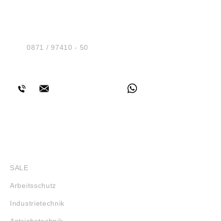
HUG® Technik und
Sicherheit GmbH
Am Industriegleis 7
D-84030 Ergolding
Tel.:
0871 / 97410 - 50
BERATUNG
SHOP
SALE
Arbeitsschutz
Industrietechnik
Antriebstechnik