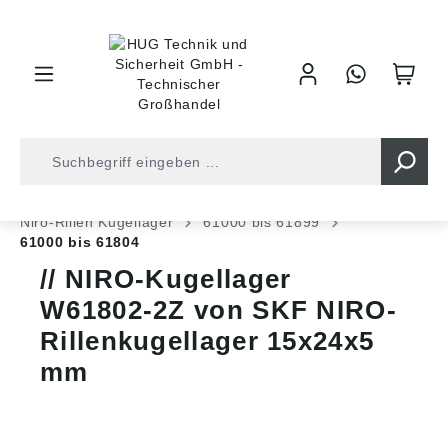
inhalt springen
Shop
Kugellager
Niro-Lager
Niro-Rillen Kugellager
61000 bis 61899
61000 bis 61804
NIRO-Kugellager
W61802-2Z von SKF NIRO-
Rillenkugellager 15x24x5
mm