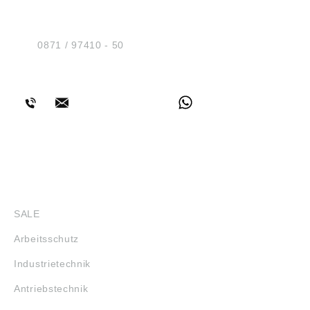
Sicherheit GmbH
Am Industriegleis 7
D-84030 Ergolding
Tel.:
0871 / 97410 - 50
BERATUNG
SHOP
SALE
Arbeitsschutz
Industrietechnik
Antriebstechnik