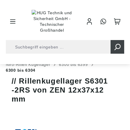
inhalt springen
Shop
Kugellager
Niro-Lager
Niro-Rillen Kugellager
6300 bis 6399
6300 bis 6304
Rillenkugellager S6301
-2RS von ZEN 12x37x12
mm