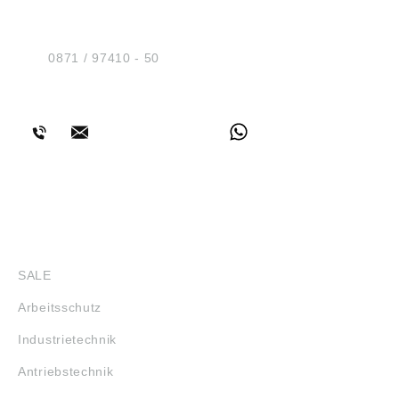
Sicherheit GmbH
Am Industriegleis 7
D-84030 Ergolding
Tel.:
0871 / 97410 - 50
BERATUNG
SHOP
SALE
Arbeitsschutz
Industrietechnik
Antriebstechnik