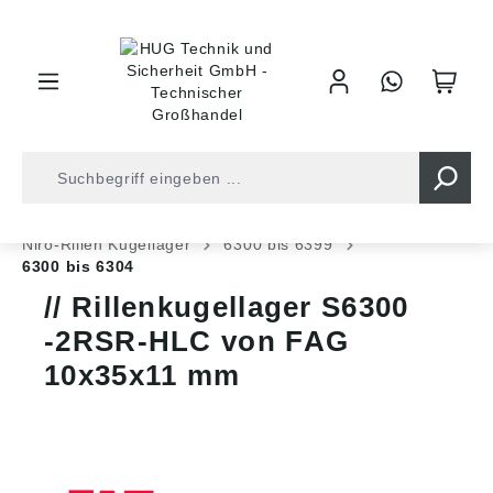
inhalt springen
Shop
Kugellager
Niro-Lager
Niro-Rillen Kugellager
6300 bis 6399
6300 bis 6304
Rillenkugellager S6300
-2RSR-HLC von FAG
10x35x11 mm