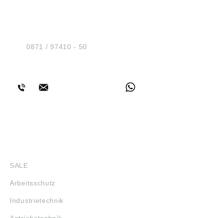
HUG® Technik und
Sicherheit GmbH
Am Industriegleis 7
D-84030 Ergolding
Tel.:
0871 / 97410 - 50
BERATUNG
SHOP
SALE
Arbeitsschutz
Industrietechnik
Antriebstechnik