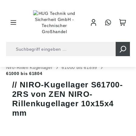
inhalt springen
Shop
Kugellager
Niro-Lager
Niro-Rillen Kugellager
61000 bis 61899
61000 bis 61804
NIRO-Kugellager S61700-
2RS von ZEN NIRO-
Rillenkugellager 10x15x4
mm