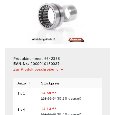
Produktnummer:
6642338
EAN-Nr.:
2000010130037
Zur Produktbeschreibung
Anzahl
Stückpreis
14,59 €*
Bis
1
113,95 €*
(87.2% gespart)
14,13 €*
Bis
4
113,95 €*
(87.6% gespart)