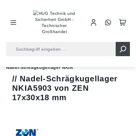
inhalt springen
Shop
Kugellager
Axial-/Radiallager
Nadel-Schrägkugellager NKIA
Nadel-Schrägkugellager
NKIA5903 von ZEN
17x30x18 mm