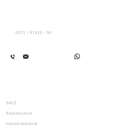
HUG® Technik und
Sicherheit GmbH
Am Industriegleis 7
D-84030 Ergolding
Tel.:
0871 / 97410 - 50
BERATUNG
SHOP
SALE
Arbeitsschutz
Industrietechnik