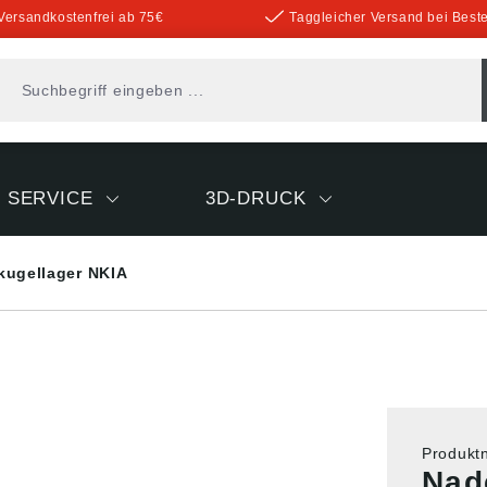
Versandkostenfrei ab 75€
Taggleicher Versand bei Beste
SERVICE
3D-DRUCK
kugellager NKIA
Produk
Nad