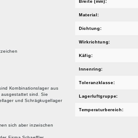
Breite (mm):
Material:
Dichtung:
Wirkrichtung:
zzeichen
Käfig:
Innenring:
Toleranzklasse:
sind Kombinationslager aus
ausgestattet sind. Sie
Lagerluftgruppe:
ellager und Schrägkugellager
Temperaturbereich:
nen sich aber inzwischen
 der Firma Schaeffler