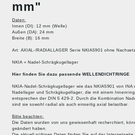
mm"
Daten:
Innen (DI): 12 mm (Welle)
Außen (DA): 24 mm
Breite (B): 16 mm
Art: AXIAL-/RADIALLAGER Serie NKIA5901 ohne Nachset
NKIA = Nadel-Schrägkugellager
Hier finden Sie dazu passende
WELLENDICHTRINGE
NKIA-Nadel-Schrägkugellager wie das NKIA5901 von INA 
Nadellager und Schrägkugellager, die mit einem Innenring 
entsprechen der DIN 5 429-2. Durch die Kombination Nad
sind sie sowohl radial als auch einseitig axial belastbar.
Bitte beachten:
Die Daten wurden von uns gewissenhaft recherchiert, kön
geändert haben.
Die aktuell gültigen Daten finden Sie auf der Internetseite