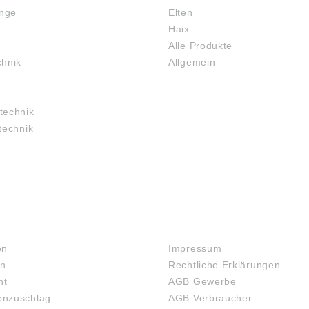
inge
Elten
Haix
Alle Produkte
chnik
Allgemein
technik
technik
RECHTLICHES
en
Impressum
en
Rechtliche Erklärungen
ht
AGB Gewerbe
nzuschlag
AGB Verbraucher