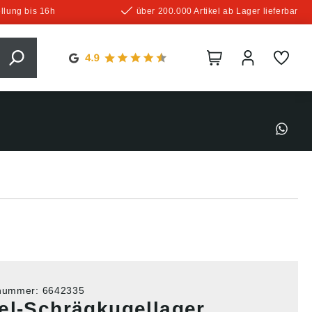
llung bis 16h
über 200.000 Artikel ab Lager lieferbar
tnummer:
6642335
el-Schrägkugellager