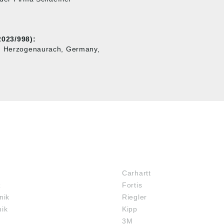
023/998):
3, Herzogenaurach, Germany,
MARKENSHOPS
Carhartt
z
Fortis
nik
Riegler
nik
Kipp
3M