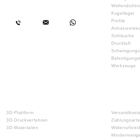
Wellendichtr
BERATUNG
Kugellager
Profile
Armaturente
Schläuche
Druckluft
Schwingungs
Befestigungs
Werkzeuge
3D-DRUCK
FAQ
3D-Plattform
Versandkost
3D-Druckverfahren
Zahlungsart
3D-Materialien
Widerrufsrec
Mindermenge