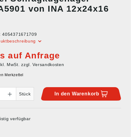
A5901 von INA 12x24x16
:
4054371671709
duktbeschreibung
is auf Anfrage
nkl. MwSt. zzgl. Versandkosten
en Merkzettel
In den
Warenkorb
Stück
istig verfügbar