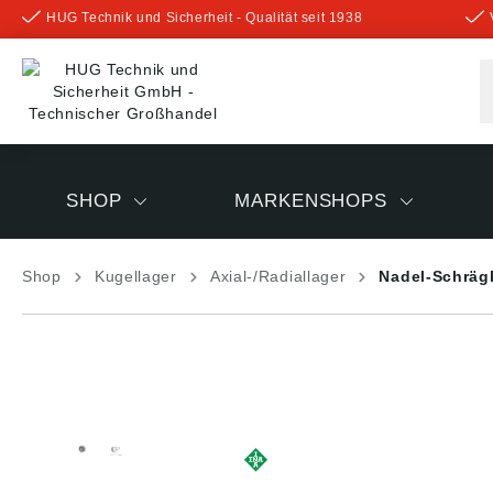
HUG Technik und Sicherheit - Qualität seit 1938
inhalt springen
SHOP
MARKENSHOPS
Shop
Kugellager
Axial-/Radiallager
Nadel-Schräg