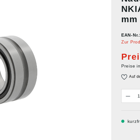
NKI
mm
EAN-Nr.
Zur Pro
Pre
Preise i
Auf d
Anzahl
kurzfr