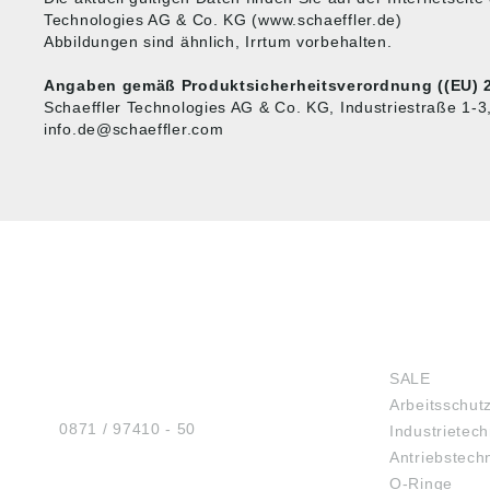
Technologies AG & Co. KG (www.schaeffler.de)
Abbildungen sind ähnlich, Irrtum vorbehalten.
Angaben gemäß Produktsicherheitsverordnung ((EU) 2
Schaeffler Technologies AG & Co. KG, Industriestraße 1-
info.de@schaeffler.com
HUG® Technik und
SHOP
Sicherheit GmbH
SALE
Am Industriegleis 7
Arbeitsschut
D-84030 Ergolding
Tel.:
0871 / 97410 - 50
Industrietech
Antriebstech
O-Ringe