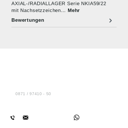
AXIAL-/RADIALLAGER Serie NKIA59/22
mit Nachsetzzeichen…
Mehr
Bewertungen
HUG® Technik und
Sicherheit GmbH
Am Industriegleis 7
D-84030 Ergolding
Tel.:
0871 / 97410 - 50
BERATUNG