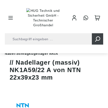
inhalt springen
Shop
Kugellager
Axial-/Radiallager
Nadel-Schrägkugellager NKIA
Nadellager (massiv)
NK1A59/22 A von NTN
22x39x23 mm