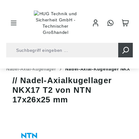
inhalt springen
Shop
Kugellager
Axial-/Radiallager Kombi
Nadel-Axial-Kugellager
Nadel-Axial-Kugellager NKX
Nadel-Axialkugellager
NKX17 T2 von NTN
17x26x25 mm