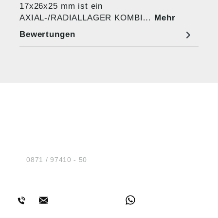
17x26x25 mm ist ein
AXIAL-/RADIALLAGER KOMBI…
Mehr
Bewertungen
HUG® Technik und
Sicherheit GmbH
Am Industriegleis 7
D-84030 Ergolding
Tel.:
0871 / 97410 - 50
BERATUNG