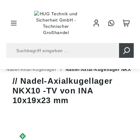
inhalt springen
Shop
Kugellager
Axial-/Radiallager Kombi
Nadel-Axial-Kugellager
Nadel-Axial-Kugellager NKX
Nadel-Axialkugellager
NKX10 -TV von INA
10x19x23 mm