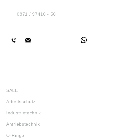
Am Industriegleis 7
D-84030 Ergolding
Tel.:
0871 / 97410 - 50
BERATUNG
SHOP
SALE
Arbeitsschutz
Industrietechnik
Antriebstechnik
O-Ringe