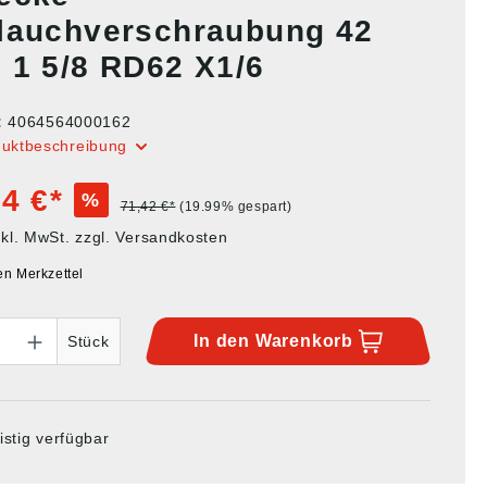
lauchverschraubung 42
 1 5/8 RD62 X1/6
:
4064564000162
duktbeschreibung
4 €*
%
71,42 €*
(19.99% gespart)
nkl. MwSt. zzgl. Versandkosten
en Merkzettel
In den
Warenkorb
Stück
istig verfügbar