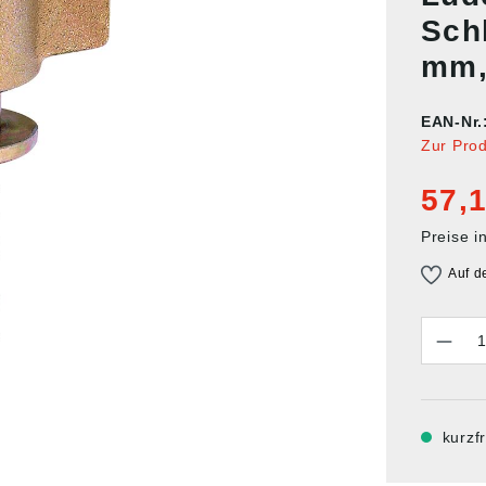
Sch
mm,
EAN-Nr.
Zur Pro
57,1
Preise i
Auf d
Anzahl
kurzfr