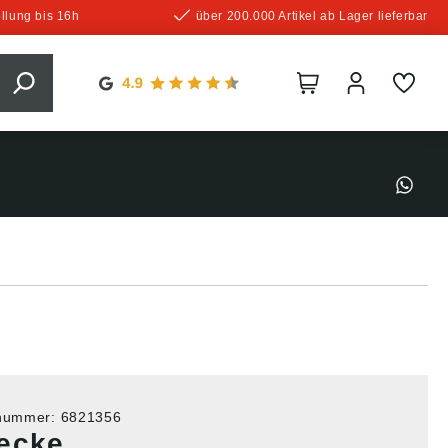
llung bis 16h
über 200.000 Artikel ab Lager lieferbar
tnummer:
6821356
ecke