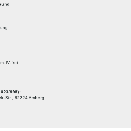
sbund
tung
m-IV-frei
023/998):
k-Str., 92224 Amberg,