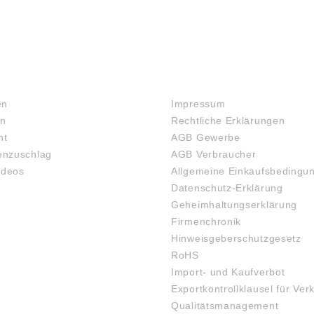
RECHTLICHES
en
Impressum
en
Rechtliche Erklärungen
ht
AGB Gewerbe
nzuschlag
AGB Verbraucher
ideos
Allgemeine Einkaufsbedingu
Datenschutz-Erklärung
Geheimhaltungserklärung
Firmenchronik
Hinweisgeberschutzgesetz
RoHS
Import- und Kaufverbot
Exportkontrollklausel für Ver
Qualitätsmanagement