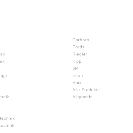
MARKENSHOPS
Carhartt
z
Fortis
nik
Riegler
nik
Kipp
3M
inge
Elten
Haix
Alle Produkte
chnik
Allgemein
technik
technik