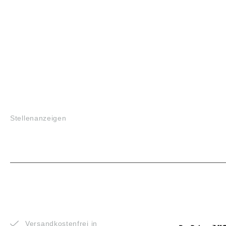
JOBS
Stellenanzeigen
VORTEILE
ZAHLUNG
Versandkostenfrei in