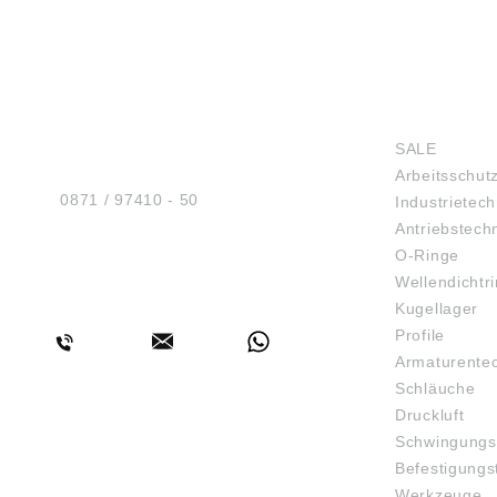
HUG® Technik und
SHOP
Sicherheit GmbH
SALE
Am Industriegleis 7
Arbeitsschut
D-84030 Ergolding
Tel.:
0871 / 97410 - 50
Industrietech
Antriebstech
O-Ringe
Wellendichtr
BERATUNG
Kugellager
Profile
Armaturente
Schläuche
Druckluft
Schwingungs
Befestigungs
Werkzeuge