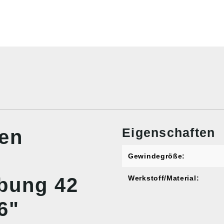
Eigenschaften
nen
Gewindegröße:
bung 42
Werkstoff/Material:
6"