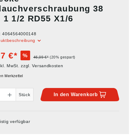
lauchverschraubung 38
 1 1/2 RD55 X1/6
:
4064564000148
duktbeschreibung
7 €*
%
46,09 €*
(20% gespart)
nkl. MwSt. zzgl. Versandkosten
en Merkzettel
In den
Warenkorb
Stück
istig verfügbar