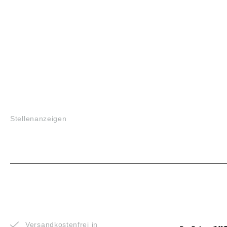
JOBS
Stellenanzeigen
VORTEILE
ZAHLUNG
Versandkostenfrei in