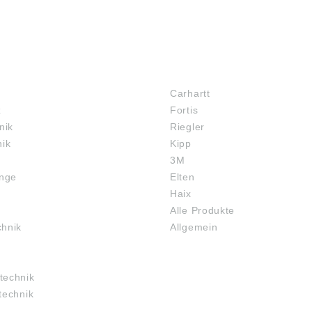
MARKENSHOPS
Carhartt
z
Fortis
nik
Riegler
nik
Kipp
3M
inge
Elten
Haix
Alle Produkte
chnik
Allgemein
technik
technik