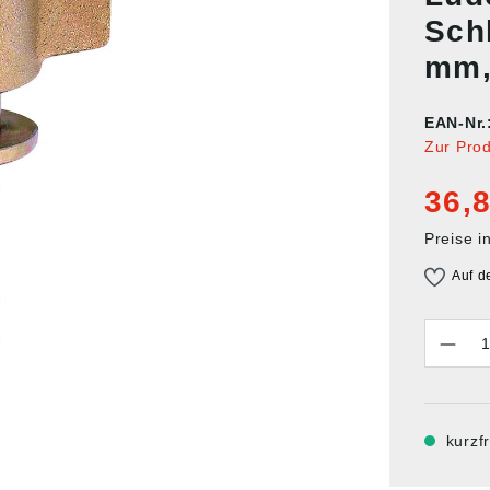
Sch
mm,
EAN-Nr.
Zur Pro
36,8
Preise i
Auf d
Anzahl
kurzfr