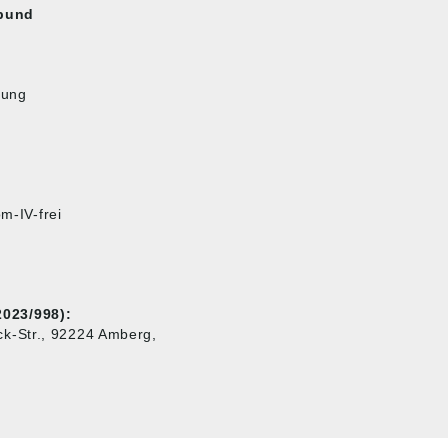
sbund
tung
m-IV-frei
023/998):
k-Str., 92224 Amberg,