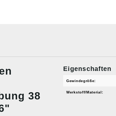
Eigenschaften
nen
Gewindegröße:
bung 38
Werkstoff/Material:
6"