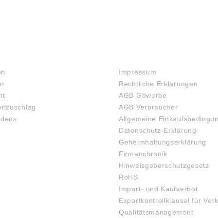
RECHTLICHES
en
Impressum
en
Rechtliche Erklärungen
ht
AGB Gewerbe
nzuschlag
AGB Verbraucher
ideos
Allgemeine Einkaufsbedingu
Datenschutz-Erklärung
Geheimhaltungserklärung
Firmenchronik
Hinweisgeberschutzgesetz
RoHS
Import- und Kaufverbot
Exportkontrollklausel für Ver
Qualitätsmanagement