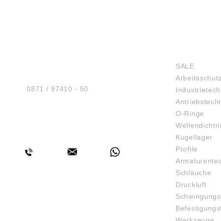
HUG® Technik und
SHOP
Sicherheit GmbH
SALE
Am Industriegleis 7
Arbeitsschut
D-84030 Ergolding
Tel.:
0871 / 97410 - 50
Industrietech
Antriebstech
O-Ringe
Wellendichtr
BERATUNG
Kugellager
Profile
Armaturente
Schläuche
Druckluft
Schwingungs
Befestigungs
Werkzeuge