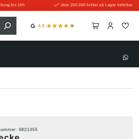
llung bis 16h
über 200.000 Artikel ab Lager lieferbar
tnummer:
6821355
ecke