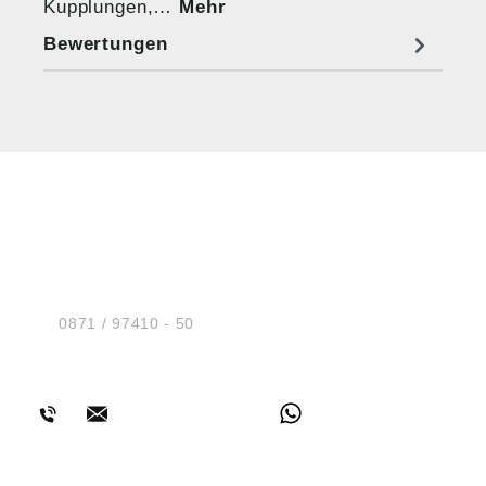
Kupplungen,…
Mehr
Bewertungen
HUG® Technik und
Sicherheit GmbH
Am Industriegleis 7
D-84030 Ergolding
Tel.:
0871 / 97410 - 50
BERATUNG