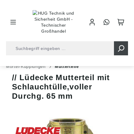
inhalt springen
Shop
Armaturentechnik
Bau und Industrie
Mörtel-Kupplungen
Mutterteile
Lüdecke Mutterteil mit
Schlauchtülle,voller
Durchg. 65 mm