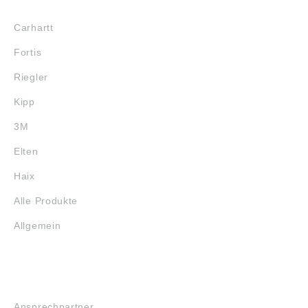
MARKENSHOPS
Carhartt
Fortis
Riegler
Kipp
3M
Elten
Haix
Alle Produkte
Allgemein
SERVICE
Ansprechpartner