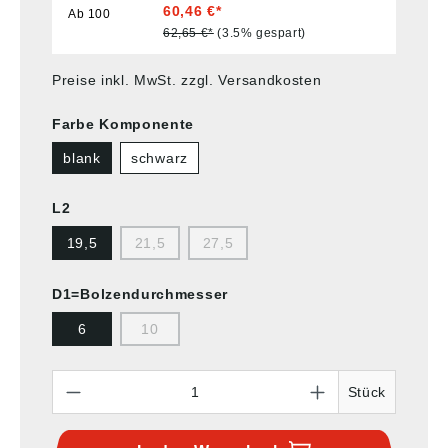
60,46 €*
Ab
100
62,65 €*
(3.5% gespart)
Preise inkl. MwSt. zzgl. Versandkosten
Farbe Komponente
blank
schwarz
L2
19,5
21,5
27,5
D1=Bolzendurchmesser
6
10
Anzahl
Stück