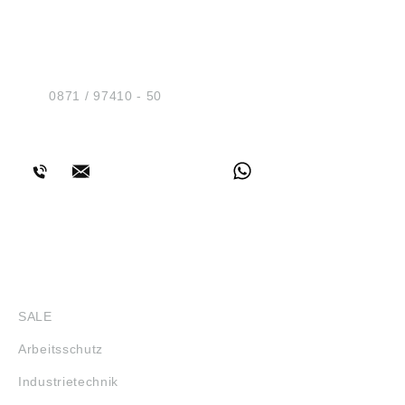
Co.KG, Heubergstr. 2, 72172 Sulz am
HUG® Technik und
Neckar, Deutschland, E-Mail:
info@kipp.com
Sicherheit GmbH
Am Industriegleis 7
D-84030 Ergolding
Tel.:
0871 / 97410 - 50
BERATUNG
SHOP
SALE
Arbeitsschutz
Industrietechnik