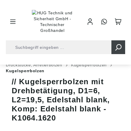
inhalt springen
Shop
Industrietechnik
Normteile
Druckstücke, Arretierbolzen
Kugelsperrbolzen
Kugelsperrbolzen
Kugelsperrbolzen mit
Drehbetätigung, D1=6,
L2=19,5, Edelstahl blank,
Komp: Edelstahl blank -
K1064.1620