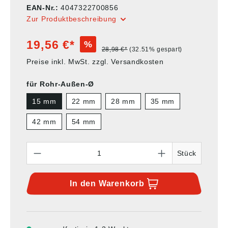
EAN-Nr.:
4047322700856
Zur Produktbeschreibung
19,56 €*
%
28,98 €*
(32.51% gespart)
Preise inkl. MwSt. zzgl. Versandkosten
für Rohr-Außen-Ø
15 mm
22 mm
28 mm
35 mm
42 mm
54 mm
Anzahl
Stück
In den
Warenkorb