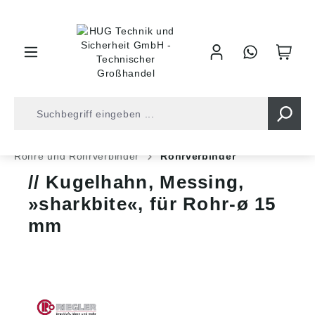
inhalt springen
Shop
Druckluft
Schläuche und Rohre
Rohre und Rohrverbinder
Rohrverbinder
Kugelhahn, Messing,
»sharkbite«, für Rohr-ø 15
mm