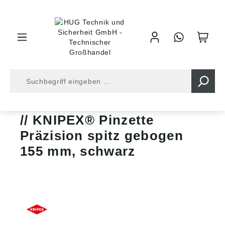
inhalt springen
Shop
Werkzeuge
Zangen • Scheren
Pinzetten
KNIPEX® Pinzette
Präzision spitz gebogen
155 mm, schwarz