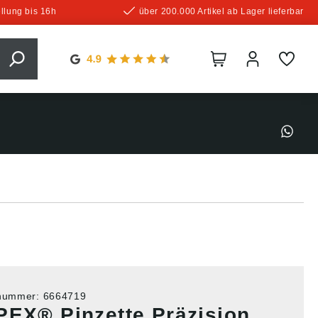
llung bis 16h
über 200.000 Artikel ab Lager lieferbar
tnummer:
6664719
PEX® Pinzette Präzision