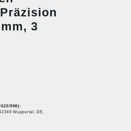
Präzision
0 mm, 3
023/998):
42349 Wuppertal, DE,