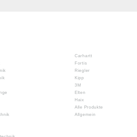
MARKENSHOPS
Carhartt
z
Fortis
nik
Riegler
nik
Kipp
3M
inge
Elten
Haix
Alle Produkte
chnik
Allgemein
technik