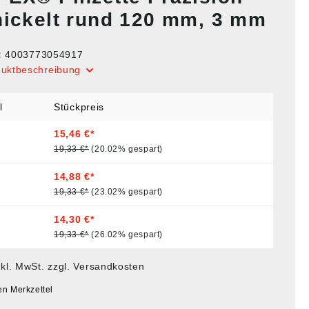
nickelt rund 120 mm, 3 mm
:
4003773054917
duktbeschreibung
l
Stückpreis
15,46 €*
19,33 €*
(20.02% gespart)
14,88 €*
19,33 €*
(23.02% gespart)
14,30 €*
19,33 €*
(26.02% gespart)
nkl. MwSt. zzgl. Versandkosten
en Merkzettel