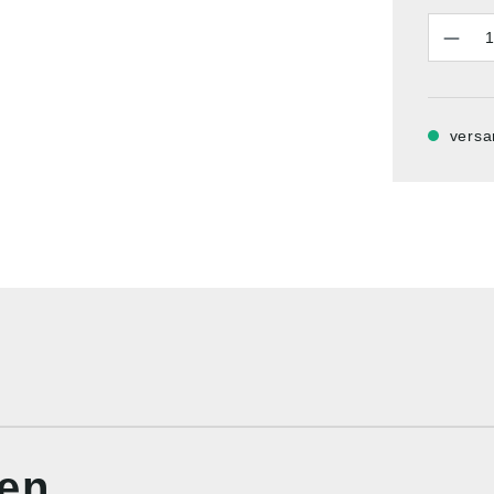
Anzahl
versa
nen