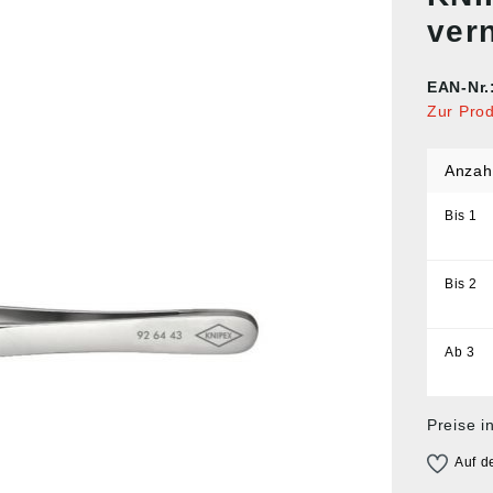
ver
EAN-Nr.
Zur Pro
Anzah
Bis
1
Bis
2
Ab
3
Preise i
Auf d