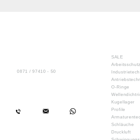
HUG® Technik und
SHOP
Sicherheit GmbH
SALE
Am Industriegleis 7
Arbeitsschut
D-84030 Ergolding
Tel.:
0871 / 97410 - 50
Industrietech
Antriebstech
O-Ringe
Wellendichtr
BERATUNG
Kugellager
Profile
Armaturente
Schläuche
Druckluft
Schwingungs