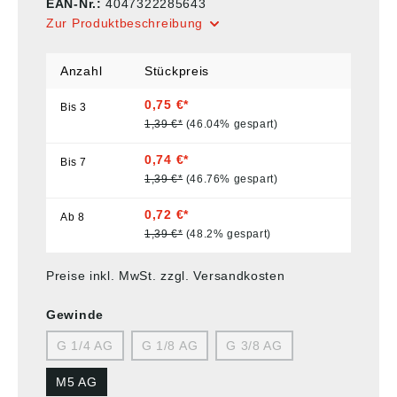
EAN-Nr.:
4047322285643
Zur Produktbeschreibung
Anzahl
Stückpreis
0,75 €*
Bis
3
1,39 €*
(46.04% gespart)
0,74 €*
Bis
7
1,39 €*
(46.76% gespart)
0,72 €*
Ab
8
1,39 €*
(48.2% gespart)
Preise inkl. MwSt. zzgl. Versandkosten
Gewinde
G 1/4 AG
G 1/8 AG
G 3/8 AG
M5 AG