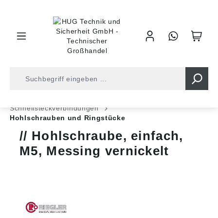
inhalt springen
Shop
Druckluft
Leitungsverbinder
Schnellsteckverbindungen
Hohlschrauben und Ringstücke
Hohlschraube, einfach,
M5, Messing vernickelt