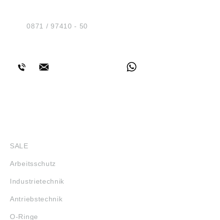
Am Industriegleis 7
D-84030 Ergolding
Tel.:
0871 / 97410 - 50
BERATUNG
SHOP
SALE
Arbeitsschutz
Industrietechnik
Antriebstechnik
O-Ringe