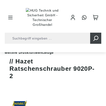
inhalt springen
Shop
Druckluft
Druckluftwerkzeuge
weitere Druckluftwerkzeuge
Hazet
Ratschenschrauber 9020P-
2