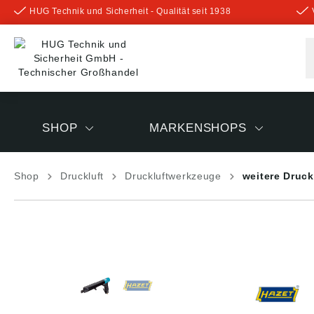
HUG Technik und Sicherheit - Qualität seit 1938
inhalt springen
SHOP
MARKENSHOPS
Shop
Druckluft
Druckluftwerkzeuge
weitere Druc