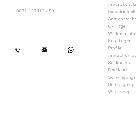
Arbeitsschut
D-84030 Ergolding
Tel.:
0871 / 97410 - 50
Industrietech
Antriebstech
O-Ringe
Wellendichtr
BERATUNG
Kugellager
Profile
Armaturente
Schläuche
Druckluft
Schwingungs
Befestigungs
Werkzeuge
3D-DRUCK
FAQ