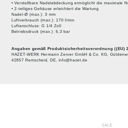
• Verstellbare Nadelabdeckung ermöglicht die maximale 
• 2-teiliges Gehäuse erleichtert die Wartung
Nadel-Ø (max.): 3 mm
Luftverbrauch (max.): 170 l/min
Luftanschluss: G 1/4 Zoll
Betriebsdruck (max.): 6,3 bar
Angaben gemäß Produktsicherheitsverordnung ((EU) 2
HAZET-WERK Hermann Zerver GmbH & Co. KG, Güldenwert
42857 Remscheid, DE, info@hazet.de
HUG® Technik und
SHOP
Sicherheit GmbH
SALE
Am Industriegleis 7