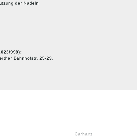
Nutzung der Nadeln
023/998):
her Bahnhofstr. 25-29,
MARKENSHOPS
Carhartt