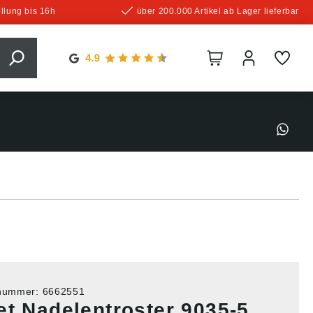
llung bis 16h
über 200.000 Artikel ab Lager lieferbar
tnummer:
6662551
et Nadelentroster 9035-5