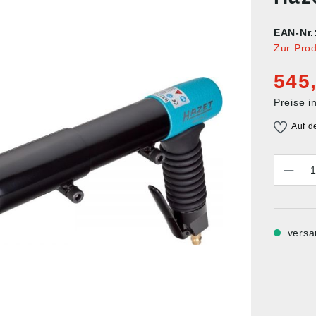
EAN-Nr.
Zur Pro
545
Preise i
Auf d
Anzahl
versa