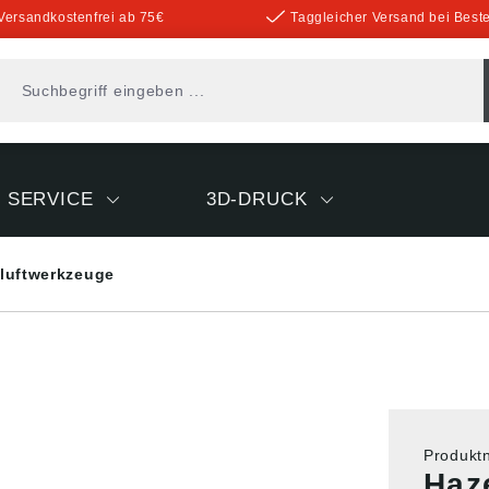
Versandkostenfrei ab 75€
Taggleicher Versand bei Beste
SERVICE
3D-DRUCK
kluftwerkzeuge
Produk
Haz