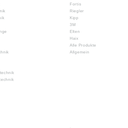
z
Fortis
nik
Riegler
nik
Kipp
3M
inge
Elten
Haix
Alle Produkte
chnik
Allgemein
technik
technik
RECHTLICHES