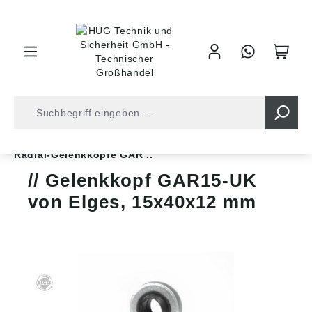
inhalt springen
Shop
Kugellager
Gleitlager
Gelenklager
Radial-Gelenkköpfe GAR ..
Gelenkkopf GAR15-UK
von Elges, 15x40x12 mm