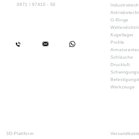
Tel.:
0871 / 97410 - 50
Industrietech
Antriebstech
O-Ringe
Wellendichtr
BERATUNG
Kugellager
Profile
Armaturente
Schläuche
Druckluft
Schwingungs
Befestigungs
Werkzeuge
3D-DRUCK
FAQ
3D-Plattform
Versandkost