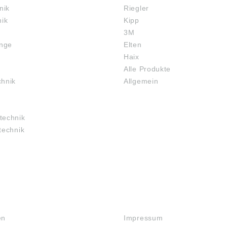
nik
Riegler
nik
Kipp
3M
inge
Elten
Haix
Alle Produkte
chnik
Allgemein
technik
technik
RECHTLICHES
en
Impressum