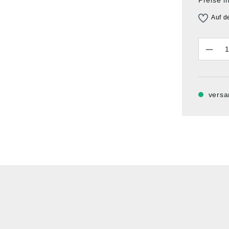
Auf d
Anzahl
versa