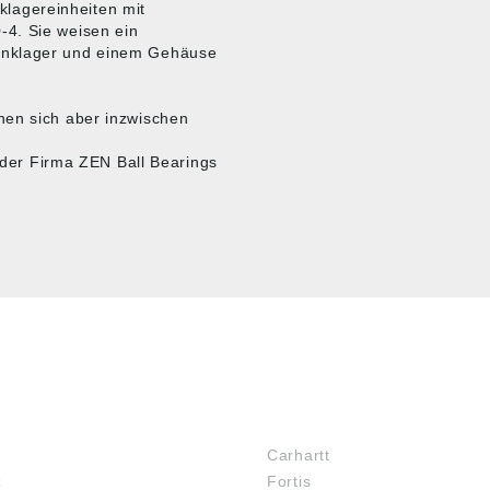
lagereinheiten mit
-4. Sie weisen ein
enklager und einem Gehäuse
nen sich aber inzwischen
e der Firma ZEN Ball Bearings
MARKENSHOPS
Carhartt
z
Fortis