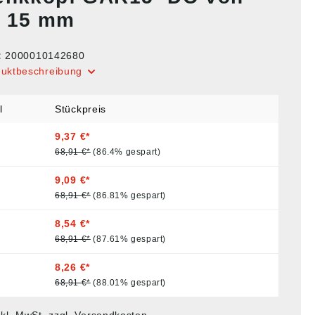
 15 mm
:
2000010142680
duktbeschreibung
l
Stückpreis
9,37 €*
68,91 €*
(86.4% gespart)
9,09 €*
68,91 €*
(86.81% gespart)
8,54 €*
68,91 €*
(87.61% gespart)
8,26 €*
68,91 €*
(88.01% gespart)
nkl. MwSt. zzgl. Versandkosten