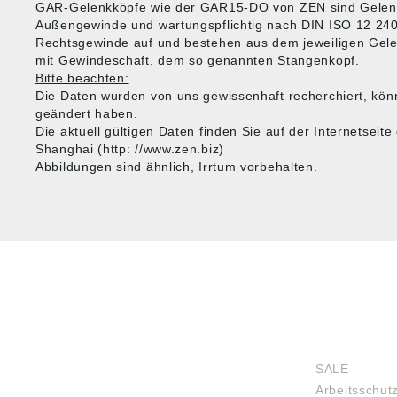
GAR-Gelenkköpfe wie der GAR15-DO von ZEN sind Gelenk
Außengewinde und wartungspflichtig nach DIN ISO 12 240
Rechtsgewinde auf und bestehen aus dem jeweiligen Gel
mit Gewindeschaft, dem so genannten Stangenkopf.
Bitte beachten:
Die Daten wurden von uns gewissenhaft recherchiert, kön
geändert haben.
Die aktuell gültigen Daten finden Sie auf der Internetseit
Shanghai (http: //www.zen.biz)
Abbildungen sind ähnlich, Irrtum vorbehalten.
HUG® Technik und
SHOP
Sicherheit GmbH
SALE
Am Industriegleis 7
Arbeitsschut
D-84030 Ergolding