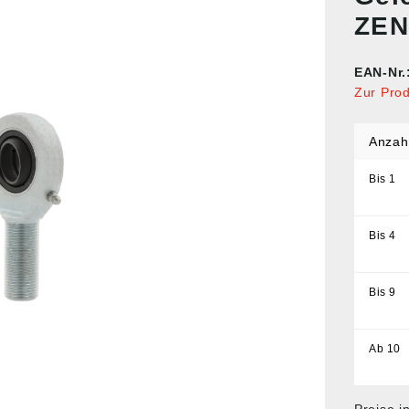
ZEN
EAN-Nr.
Zur Pro
Anzah
Bis
1
Bis
4
Bis
9
Ab
10
Preise i