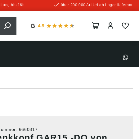
llung bis 16h
über 200.000 Artikel ab Lager lieferbar
tnummer:
6660817
enkkopf GAR15 -DO von