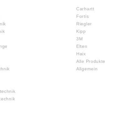
Carhartt
z
Fortis
nik
Riegler
nik
Kipp
3M
inge
Elten
Haix
Alle Produkte
chnik
Allgemein
technik
technik