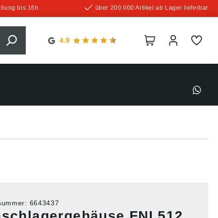
llung bis 16h
über 200.000 Artikel ab Lager lieferbar
tnummer:
6643437
nschlagergehäuse FNL512