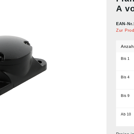
A v
EAN-Nr.
Zur Pro
Anzah
Bis
1
Bis
4
Bis
9
Ab
10
Preise i