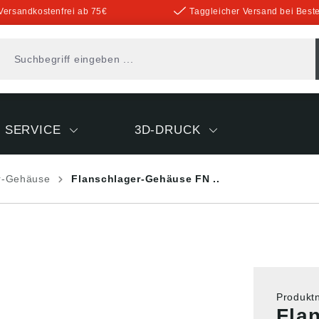
Versandkostenfrei ab 75€
Taggleicher Versand bei Beste
SERVICE
3D-DRUCK
r-Gehäuse
Flanschlager-Gehäuse FN ..
Produk
Fla