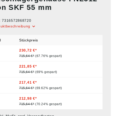
on SKF 55 mm
:
7316572868720
duktbeschreibung
l
Stückpreis
230,72 €*
715,64 €*
(67.76% gespart)
221,85 €*
715,64 €*
(69% gespart)
217,41 €*
715,64 €*
(69.62% gespart)
212,98 €*
715,64 €*
(70.24% gespart)
nkl. MwSt. zzgl. Versandkosten