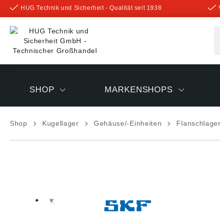
HUG Technik und Sicherheit - Qualität seit 1938
inhalt springen
SHOP
MARKENSHOPS
Shop
Kugellager
Gehäuse/-Einheiten
Flanschlage