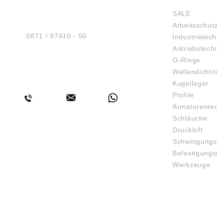
Sicherheit GmbH
SALE
Am Industriegleis 7
Arbeitsschut
D-84030 Ergolding
Tel.:
0871 / 97410 - 50
Industrietech
Antriebstech
O-Ringe
Wellendichtr
BERATUNG
Kugellager
Profile
Armaturente
Schläuche
Druckluft
Schwingungs
Befestigungs
Werkzeuge