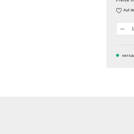
Auf d
Anzahl
versa