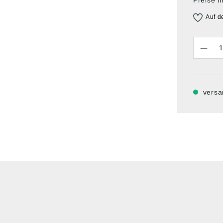
Auf d
Anzahl
versa