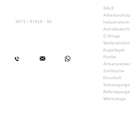
Sicherheit GmbH
SALE
Am Industriegleis 7
Arbeitsschut
D-84030 Ergolding
Tel.:
0871 / 97410 - 50
Industrietech
Antriebstech
O-Ringe
Wellendichtr
BERATUNG
Kugellager
Profile
Armaturente
Schläuche
Druckluft
Schwingungs
Befestigungs
Werkzeuge