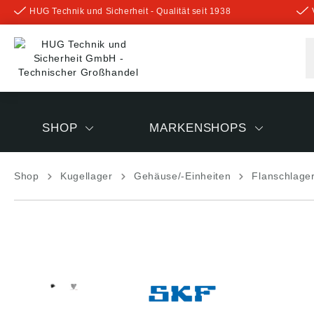
HUG Technik und Sicherheit - Qualität seit 1938
inhalt springen
SHOP
MARKENSHOPS
Shop
Kugellager
Gehäuse/-Einheiten
Flanschlage