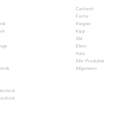
Carhartt
z
Fortis
nik
Riegler
nik
Kipp
3M
inge
Elten
Haix
Alle Produkte
chnik
Allgemein
technik
technik