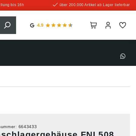
llung bis 16h
über 200.000 Artikel ab Lager lieferbar
tnummer:
6643433
nschlagergehäuse FNL508