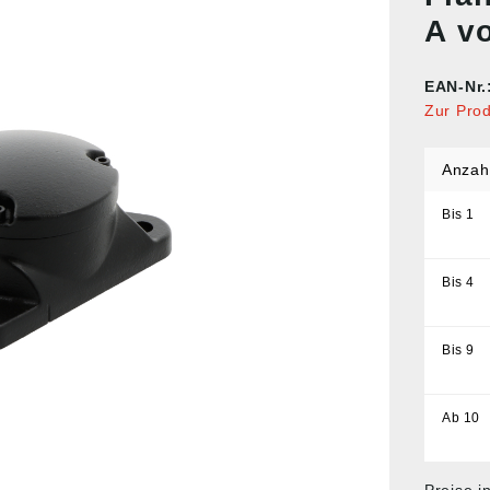
A v
EAN-Nr.
Zur Pro
Anzah
Bis
1
Bis
4
Bis
9
Ab
10
Preise i