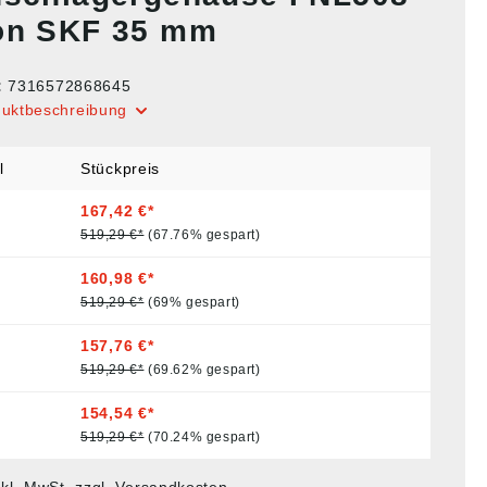
on SKF 35 mm
:
7316572868645
duktbeschreibung
l
Stückpreis
167,42 €*
519,29 €*
(67.76% gespart)
160,98 €*
519,29 €*
(69% gespart)
157,76 €*
519,29 €*
(69.62% gespart)
154,54 €*
519,29 €*
(70.24% gespart)
nkl. MwSt. zzgl. Versandkosten