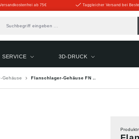
Versandkostenfrei ab 75€
Taggleicher Versand bei Beste
SERVICE
3D-DRUCK
r-Gehäuse
Flanschlager-Gehäuse FN ..
Produk
Fla