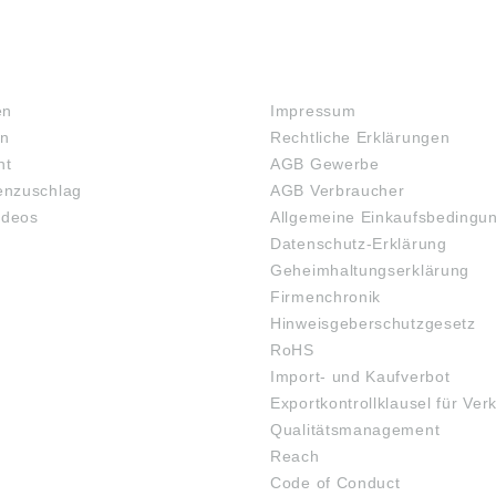
RECHTLICHES
en
Impressum
en
Rechtliche Erklärungen
ht
AGB Gewerbe
nzuschlag
AGB Verbraucher
ideos
Allgemeine Einkaufsbedingu
Datenschutz-Erklärung
Geheimhaltungserklärung
Firmenchronik
Hinweisgeberschutzgesetz
RoHS
Import- und Kaufverbot
Exportkontrollklausel für Ver
Qualitätsmanagement
Reach
Code of Conduct