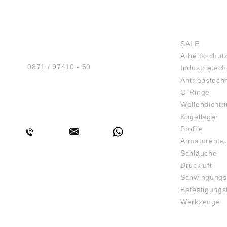
HUG® Technik und
SHOP
Sicherheit GmbH
SALE
Am Industriegleis 7
Arbeitsschut
D-84030 Ergolding
Tel.:
0871 / 97410 - 50
Industrietech
Antriebstech
O-Ringe
Wellendichtr
BERATUNG
Kugellager
Profile
Armaturente
Schläuche
Druckluft
Schwingungs
Befestigungs
Werkzeuge