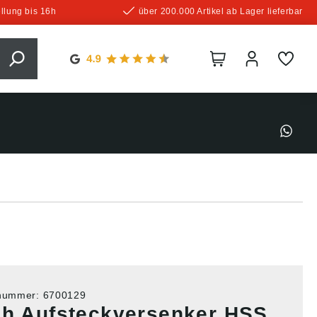
llung bis 16h
über 200.000 Artikel ab Lager lieferbar
tnummer:
6700129
ch Aufsteckversenker HSS