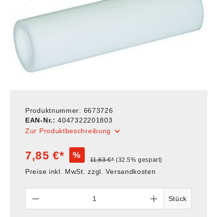
Produktnummer:
6673726
EAN-Nr.:
4047322201803
Zur Produktbeschreibung
7,85 €*
%
11,63 €*
(32.5% gespart)
Preise inkl. MwSt. zzgl. Versandkosten
Anzahl
Stück