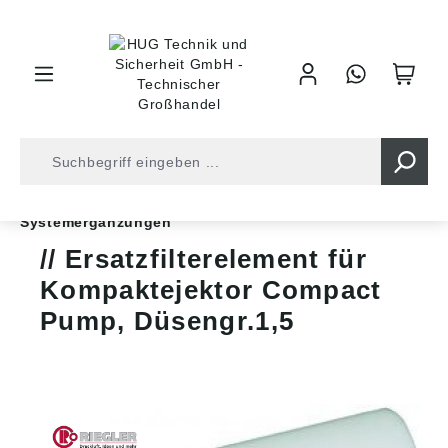
inhalt springen
Shop
Druckluft
Vakuumtechnik
Systemergänzungen
Ersatzfilterelement für
Kompaktejektor Compact
Pump, Düsengr.1,5