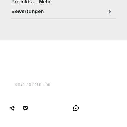
Produkts…
Mehr
Bewertungen
HUG® Technik und
Sicherheit GmbH
Am Industriegleis 7
D-84030 Ergolding
Tel.:
0871 / 97410 - 50
BERATUNG