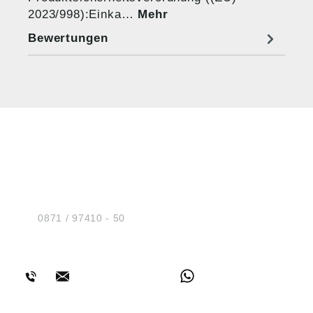
2023/998):Einka…
Mehr
Bewertungen
HUG® Technik und
Sicherheit GmbH
Am Industriegleis 7
D-84030 Ergolding
Tel.:
0871 / 97410 - 50
BERATUNG