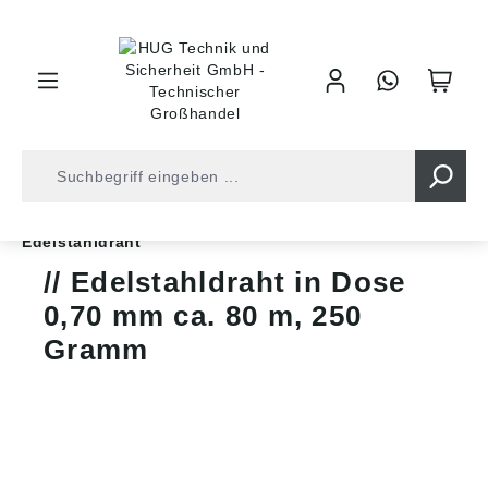
inhalt springen
Shop
Befestigungstechnik
Drähte und Zäune
Edelstahldraht
Edelstahldraht in Dose
0,70 mm ca. 80 m, 250
Gramm