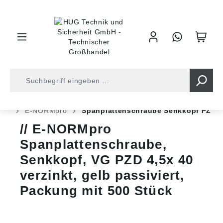
inhalt springen
Shop
Befestigungstechnik
Spanplattenschrauben
E-NORMpro
Spanplattenschraube Senkkopf PZ
E-NORMpro
Spanplattenschraube,
Senkkopf, VG PZD 4,5x 40
verzinkt, gelb passiviert,
Packung mit 500 Stück