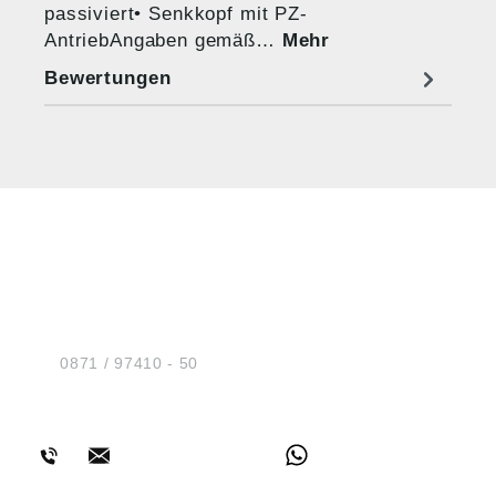
passiviert• Senkkopf mit PZ-
AntriebAngaben gemäß…
Mehr
Bewertungen
HUG® Technik und
Sicherheit GmbH
Am Industriegleis 7
D-84030 Ergolding
Tel.:
0871 / 97410 - 50
BERATUNG