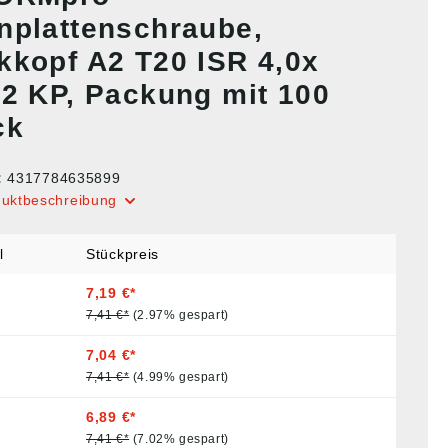
nplattenschraube,
kkopf A2 T20 ISR 4,0x
42 KP, Packung mit 100
ck
:
4317784635899
duktbeschreibung
l
Stückpreis
7,19 €*
7,41 €*
(2.97% gespart)
7,04 €*
7,41 €*
(4.99% gespart)
6,89 €*
7,41 €*
(7.02% gespart)