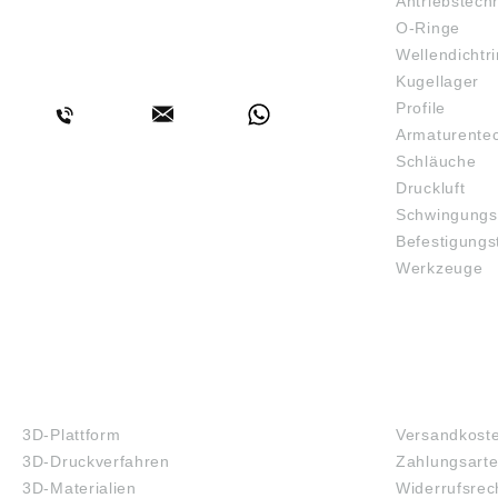
Antriebstech
O-Ringe
Wellendichtr
BERATUNG
Kugellager
Profile
Armaturente
Schläuche
Druckluft
Schwingungs
Befestigungs
Werkzeuge
3D-DRUCK
FAQ
3D-Plattform
Versandkost
3D-Druckverfahren
Zahlungsart
3D-Materialien
Widerrufsrec