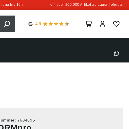
llung bis 16h
über 200.000 Artikel ab Lager lieferbar
tnummer:
7684695
ORMpro