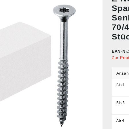
Spa
Sen
70/
Stü
EAN-Nr.
Zur Pro
Anzah
Bis
1
Bis
3
Ab
4