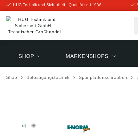
HUG Technik und Sicherheit - Qualität seit 1938
inhalt springen
SHOP
MARKENSHOPS
Shop
Befestigungstechnik
Spanplattenschrauben