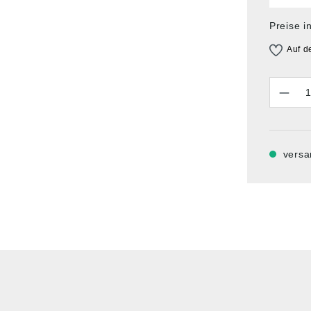
Preise i
Auf d
Anzahl
versa