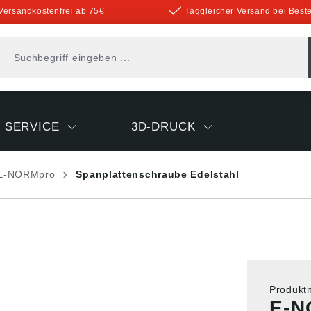
Versandkostenfrei ab 75€
Taggleicher Versand bei Beste
SERVICE
3D-DRUCK
E-NORMpro
Spanplattenschraube Edelstahl
Produk
E-N