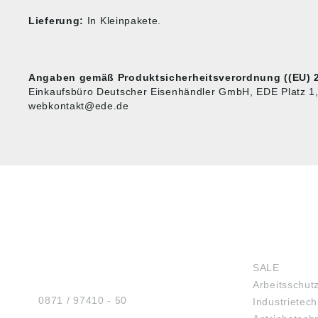
Lieferung:
In Kleinpakete.
Angaben gemäß Produktsicherheitsverordnung ((EU) 2
Einkaufsbüro Deutscher Eisenhändler GmbH, EDE Platz 1
webkontakt@ede.de
HUG® Technik und
SHOP
Sicherheit GmbH
SALE
Am Industriegleis 7
Arbeitsschut
D-84030 Ergolding
Tel.:
0871 / 97410 - 50
Industrietech