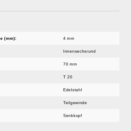
e (mm):
4 mm
Innensechsrund
70 mm
T 20
Edelstahl
Teilgewinde
Senkkopf