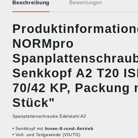
Beschreibung
Bewertungen
Produktinformation
NORMpro
Spanplattenschraub
Senkkopf A2 T20 IS
70/42 KP, Packung 
Stück"
Spanplattenschraube Edelstahl A2
• Senkkopf mit
Innen-6-rund-Antrieb
• Voll- und Teilgewinde (VG/TG)