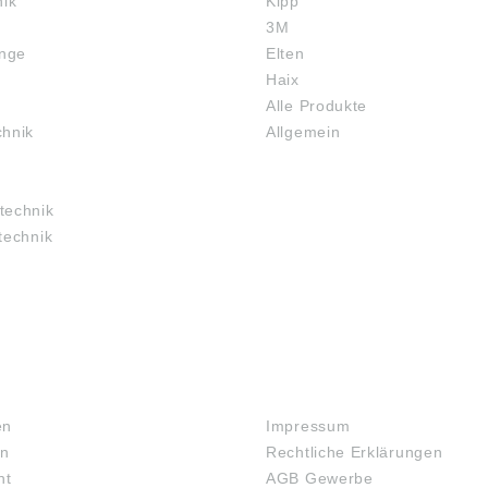
nik
Kipp
3M
inge
Elten
Haix
Alle Produkte
chnik
Allgemein
technik
technik
RECHTLICHES
en
Impressum
en
Rechtliche Erklärungen
ht
AGB Gewerbe