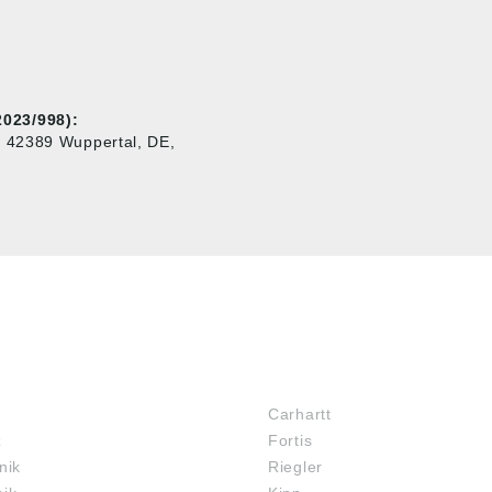
023/998):
, 42389 Wuppertal, DE,
MARKENSHOPS
Carhartt
z
Fortis
nik
Riegler