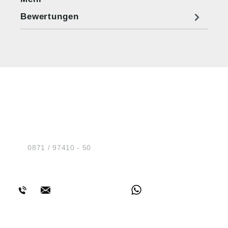
Bewertungen
HUG® Technik und
Sicherheit GmbH
Am Industriegleis 7
D-84030 Ergolding
Tel.:
0871 / 97410 - 50
BERATUNG