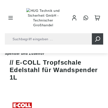
inhalt springen
Shop
Arbeitsschutz
Hautschutz
Spender und Zubehör
E-COLL Tropfschale
Edelstahl für Wandspender
1L